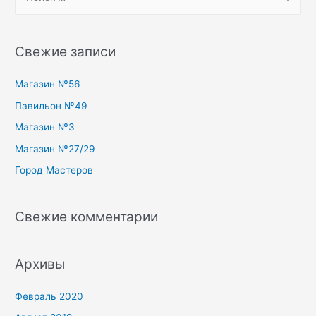
e
a
r
Свежие записи
c
h
Магазин №56
f
Павильон №49
o
Магазин №3
r
Магазин №27/29
:
Город Мастеров
Свежие комментарии
Архивы
Февраль 2020