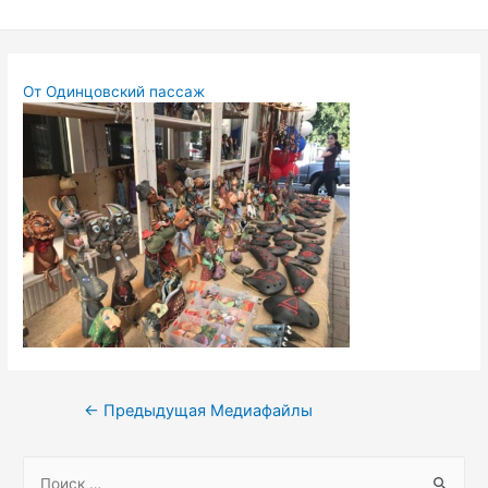
Перейти
к
содержимому
От
Одинцовский пассаж
Навигация
←
Предыдущая Медиафайлы
по
записям
S