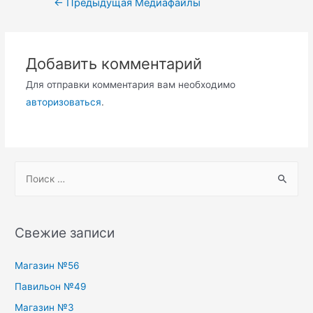
←
Предыдущая Медиафайлы
по
записям
Добавить комментарий
Для отправки комментария вам необходимо
авторизоваться
.
S
e
a
r
Свежие записи
c
h
Магазин №56
f
Павильон №49
o
Магазин №3