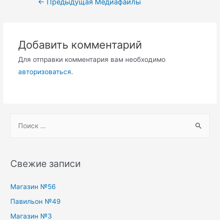
←
Предыдущая Медиафайлы
по
записям
Добавить комментарий
Для отправки комментария вам необходимо
авторизоваться
.
S
e
a
r
Свежие записи
c
h
Магазин №56
f
Павильон №49
o
Магазин №3