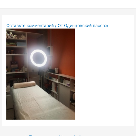
Перейти
к
содержимому
Оставьте комментарий
/ От
Одинцовский пассаж
Навигация