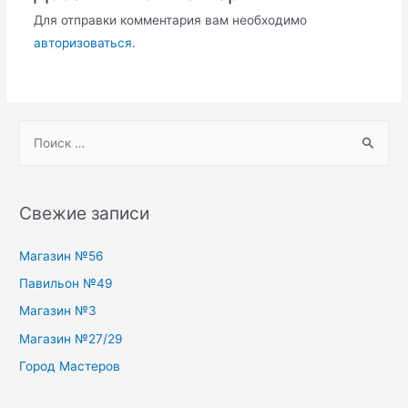
Для отправки комментария вам необходимо
авторизоваться
.
S
e
a
r
Свежие записи
c
h
Магазин №56
f
Павильон №49
o
Магазин №3
r
Магазин №27/29
:
Город Мастеров