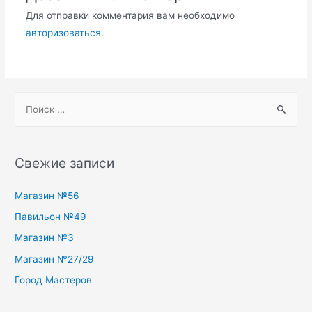
Для отправки комментария вам необходимо
авторизоваться
.
S
e
a
r
Свежие записи
c
h
Магазин №56
f
Павильон №49
o
Магазин №3
r
Магазин №27/29
:
Город Мастеров